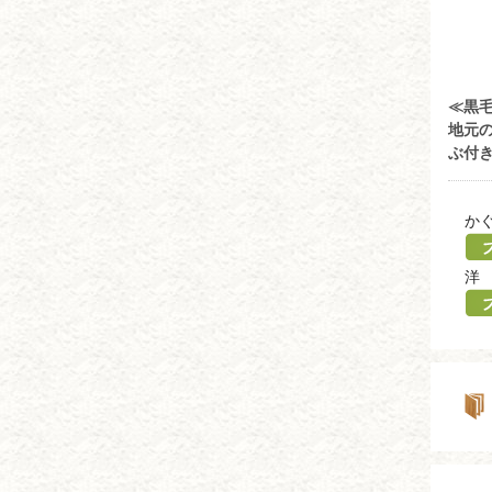
≪黒
地元
ぶ付き
か
洋