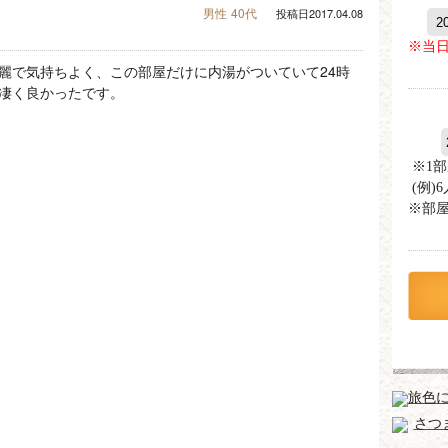
男性
40代
投稿日2017.04.08
※当
麗で気持ちよく、この部屋だけに内湯がついていて24時
凄く良かったです。
※1
(例)
※部