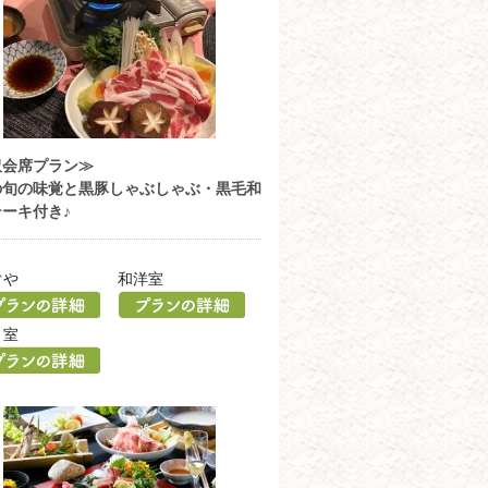
沢会席プラン≫
の旬の味覚と黒豚しゃぶしゃぶ・黒毛和
ーキ付き♪
ぐや
和洋室
 室