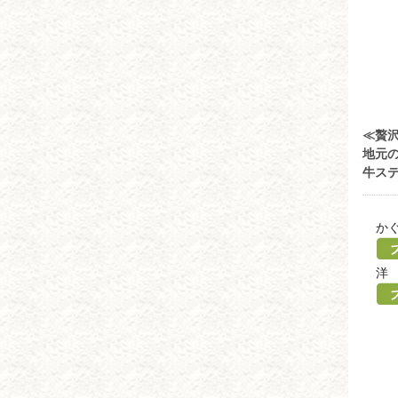
≪贅
地元
牛ステ
か
洋